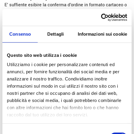
E' suffiente esibire la conferma d'ordine in formato cartaceo o
digitale.
Resi e rimborsi
1. Quanto tempo ho per effettuare un reso?
Consenso
Dettagli
Informazioni sui cookie
Il cliente può restituire gli articoli entro 14 giorni dalla data di
ricezione della spedizione.
Questo sito web utilizza i cookie
2. Chi paga le spese di spedizione per il reso?
Utilizziamo i cookie per personalizzare contenuti ed
Le spese di spedizione del reso sono a carico del cliente.
annunci, per fornire funzionalità dei social media e per
analizzare il nostro traffico. Condividiamo inoltre
3. Quando e come riceverò il rimborso?
informazioni sul modo in cui utilizzi il nostro sito con i
Una volta ricevuto e verificato il reso, rimborseremo solo il
costo della merce, escluse le spese di spedizione iniziali.
nostri partner che si occupano di analisi dei dati web,
Magiori informazioni
pubblicità e social media, i quali potrebbero combinarle
con altre informazioni che hai fornito loro o che hanno
Per maggiori informazioni consulta la pagina
Resi e rimborsi
raccolto dal tuo utilizzo dei loro servizi.
Consegne e spedizioni
Selezione
1. Quali sono i tempi di spedizione per l'Italia?