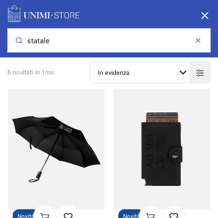
Attenzione:
Le spedizioni saranno prese in carico fino a venerdì 7/08/26
alle 13:00.
I punti di ritiro rimarranno chiusi da sabato 11 luglio fino a domenica 6
settembre
8 risultati in 1ms
Unimi Store
Scopri la nuova collezione
del merchandising di UniMi!
Il look ufficiale dell'Università degli Studi si rinnova!
Novità
Novità